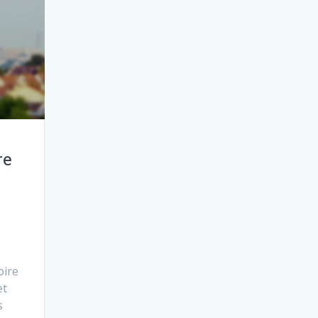
re
oire
et
s