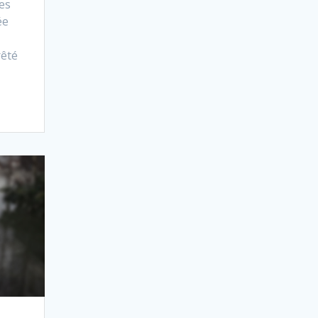
les
ée
rêté