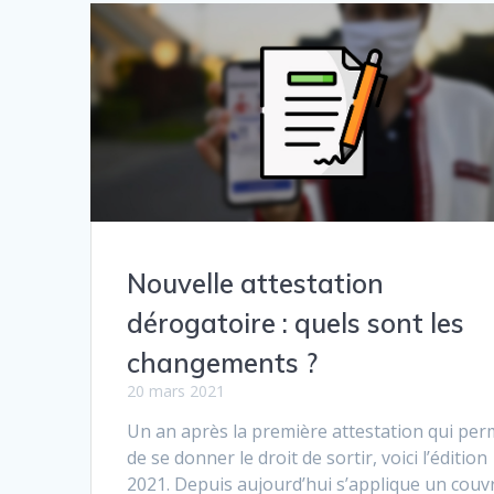
Nouvelle attestation
dérogatoire : quels sont les
changements ?
20 mars 2021
Un an après la première attestation qui per
de se donner le droit de sortir, voici l’édition
2021. Depuis aujourd’hui s’applique un couv