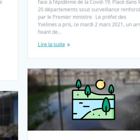
e
face à l’épidémie de la Covid-19. Placé dans 
20 départements sous surveillance renforc
par le Premier ministre. Le préfet des
Yvelines a pris, ce mardi 2 mars 2021, un ar
fixant de…
Lire la suite
n