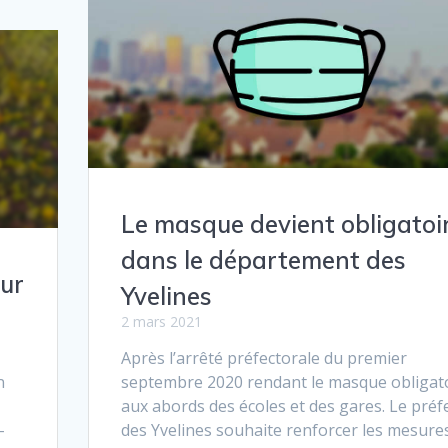
Le masque devient obligatoi
dans le département des
our
Yvelines
2 mars 2021
Après l’arrêté préfectorale du premier
n
septembre 2020 rendant le masque obligat
aux abords des écoles et des gares. Le préf
-
des Yvelines souhaite renforcer les mesure