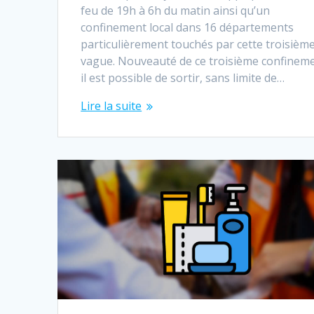
feu de 19h à 6h du matin ainsi qu’un
confinement local dans 16 départements
particulièrement touchés par cette troisièm
vague. Nouveauté de ce troisième confineme
il est possible de sortir, sans limite de…
Lire la suite