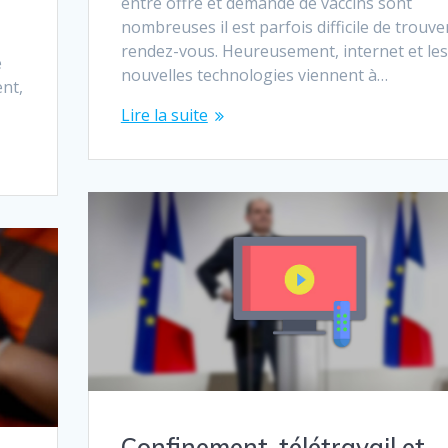
entre offre et demande de vaccins sont
nombreuses il est parfois difficile de trouve
rendez-vous. Heureusement, internet et les
e
nouvelles technologies viennent à…
nt,
Lire la suite
Confinement, télétravail et