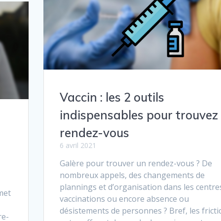
Vaccin : les 2 outils
indispensables pour trouvez
rendez-vous
6 avril 2021
Galère pour trouver un rendez-vous ? De
nombreux appels, des changements de
plannings et d’organisation dans les centre
met
vaccinations ou encore absence ou
désistements de personnes ? Bref, les frict
re-