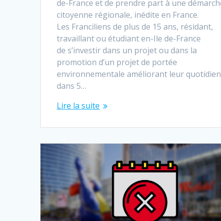
de-France et de prendre part à une démarch
citoyenne régionale, inédite en France.
Les Franciliens de plus de 15 ans, résidant,
travaillant ou étudiant en-Ile de-France
de s’investir dans un projet ou dans la
promotion d’un projet de portée
environnementale améliorant leur quotidie
dans 5…
Lire la suite