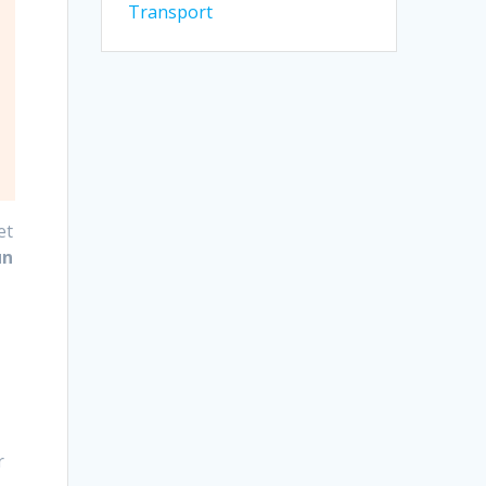
Transport
et
un
r