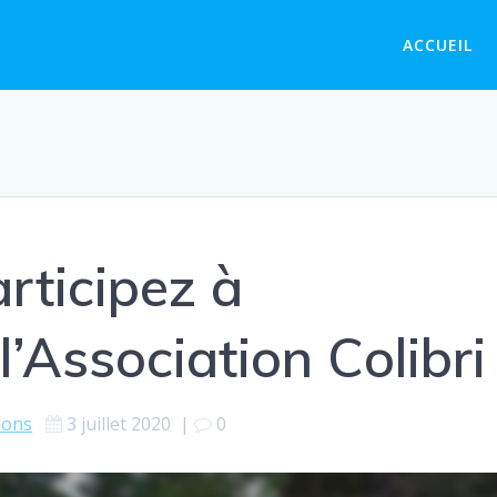
ACCUEIL
articipez à
l’Association Colibri
ions
3 juillet 2020
|
0