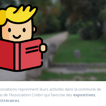
ociations reprennent leurs activités dans la commune de
s de l’Association Colibri qui favorise des
expositions
,
littéraires
.