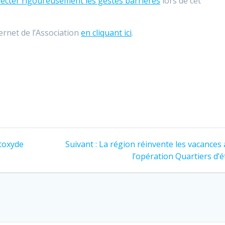
ecter rigoureusement les gestes barrières
lors de cet
ternet de l’Association
en cliquant ici
.
Article
toxyde
Suivant :
La région réinvente les vacances
suivant
l’opération Quartiers d’é
: