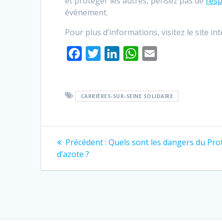
et protéger les autres, pensez pas de
resp
évènement.
Pour plus d’informations, visitez le site in
F
T
L
W
E
a
w
i
h
m
c
i
n
a
a
CARRIÈRES-SUR-SEINE SOLIDAIRE
e
t
k
t
i
b
t
e
s
l
o
e
d
A
Navigation
Article
Précédent :
Quels sont les dangers du Pro
o
r
I
p
précédent
de
d’azote ?
k
n
p
:
l’article