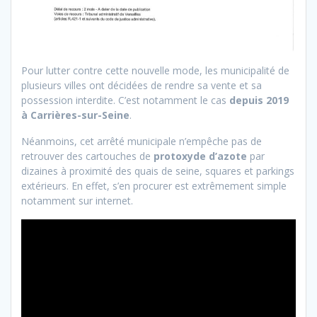
Pour lutter contre cette nouvelle mode, les municipalité de
plusieurs villes ont décidées de rendre sa vente et sa
possession interdite. C’est notamment le cas
depuis 2019
à Carrières-sur-Seine
.
Néanmoins, cet arrêté municipale n’empêche pas de
retrouver des cartouches de
protoxyde d’azote
par
dizaines à proximité des quais de seine, squares et parkings
extérieurs. En effet, s’en procurer est extrêmement simple
notamment sur internet.