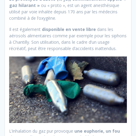
2
gaz hilarant »
ou « proto », est un agent anesthésique
utilisé par voie inhalée depuis 170 ans par les médecins
combiné à de l’oxygène.
Il est également
disponible en vente libre
dans les
aérosols alimentaires comme par exemple pour les siphons
à Chantilly. Son utilisation, dans le cadre d’un usage
récréatif, peut être responsable d’accidents inattendus.
L’inhalation du gaz pur provoque
une euphorie, un fou