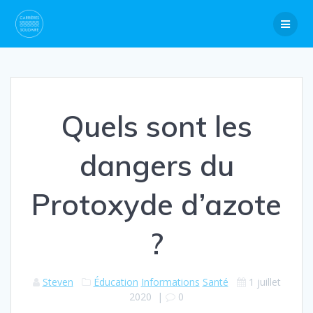
Skip
to
content
Quels sont les
dangers du
Protoxyde d’azote
?
Steven
Éducation
Informations
Santé
1 juillet
2020
|
0