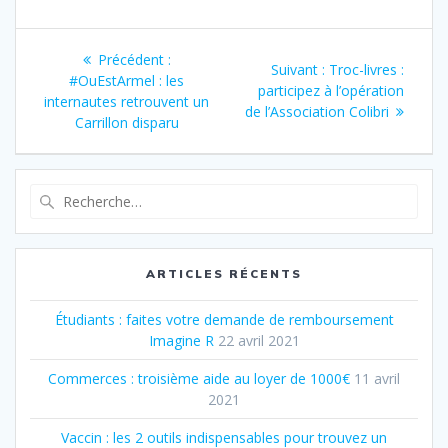
e
t
k
t
i
Navigation
b
t
e
s
l
Article
Précédent :
o
e
d
A
Article
Suivant :
Troc-livres :
de
précédent
#OuEstArmel : les
suivant
participez à l’opération
o
r
I
p
:
internautes retrouvent un
:
de l’Association Colibri
l’article
Carrillon disparu
k
n
p
Recherche
pour
:
ARTICLES RÉCENTS
Étudiants : faites votre demande de remboursement
Imagine R
22 avril 2021
Commerces : troisième aide au loyer de 1000€
11 avril
2021
Vaccin : les 2 outils indispensables pour trouvez un