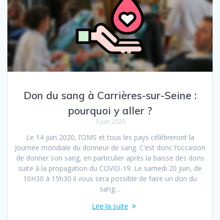
Don du sang à Carrières-sur-Seine :
pourquoi y aller ?
9 juin 2020
Le 14 juin 2020, l’OMS et tous les pays célébreront la
Journée mondiale du donneur de sang. C’est donc l’occasion
de donner son sang, en particulier après la baisse des dons
suite à la propagation du COVID-19. Le samedi 20 juin, de
10H30 à 15h30 il vous sera possible de faire un don du
sang…
Lire la suite