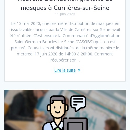
masques à Carrières-sur-Seine
11 juin 2020
Le 13 mai 2020, une première distribution de masques en
tissu lavables acquis par la Ville de Carrières-sur-Seine avait
été réalisée. C’est ensuite la Communauté d’Agglomération
Saint Germain Boucles de Seine (CASGBS) qui s’en est
procuré. Ceux-ci seront distribués, de la même manière le
mercredi 17 juin 2020 de 14h00 à 20h00. Comment
récupérer son…
Lire la suite