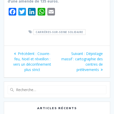
d’une amende de 135 euros.
F
T
L
W
E
a
w
i
h
m
c
i
n
a
a
CARRIÈRES-SUR-SEINE SOLIDAIRE
e
t
k
t
i
b
t
e
s
l
Navigation
o
e
d
A
Article
Article
Précédent :
Couvre-
Suivant :
Dépistage
o
r
I
p
de
précédent
suivant
feu, Noël et réveillon :
massif : cartographie des
:
:
vers un déconfinement
centres de
k
n
p
l’article
plus strict
prélèvements
Recherche
pour
:
ARTICLES RÉCENTS