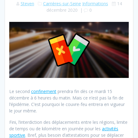
Steven
Carrières-sur-Seine
Informations
14
décembre 2020
|
0
Le second
confinement
prendra fin dès ce mardi 15
décembre à 6 heures du matin. Mais ce n’est pas la fin de
l’épidémie. C’est pourquoi le couvre-feu entrera en vigueur
le jour même.
Fini, l’interdiction des déplacements entre les régions, limite
de temps ou de kilomètre en journée pour les
activités
sportive
. Bref, plus besoin d’attestations pour se déplacer